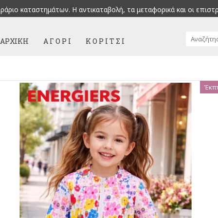
ράριο καταστημάτων. H αντικαταβολή, τα μεταφορικά και οι επιστ
ΑΡΧΙΚΉ
Α Γ Ο Ρ Ι
Κ Ο Ρ Ι Τ Σ Ι
Έκπ