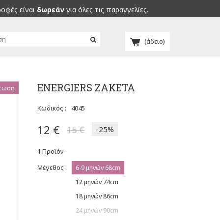
ροφές είναι
δωρεάν
για όλες τις παραγγελίες.
(άδειο)
ENERGIERS ΖΑΚΕΤΑ
τωση
Κωδικός :
4045
12 €
15 €
-25%
1
Προϊόν
Μέγεθος :
6-9 μηνών 68cm
12 μηνών 74cm
18 μηνών 86cm
24 μηνών 90cm