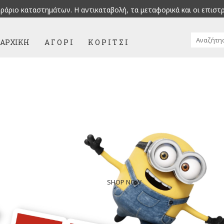
ράριο καταστημάτων. H αντικαταβολή, τα μεταφορικά και οι επιστ
ΑΡΧΙΚΉ
Α Γ Ο Ρ Ι
Κ Ο Ρ Ι Τ Σ Ι
SHOP NOW