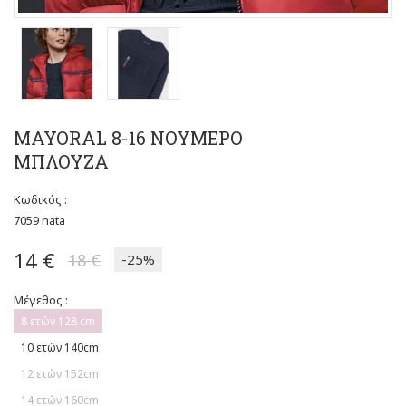
MAYORAL 8-16 ΝΟΥΜΕΡΟ
ΜΠΛΟΥΖA
Κωδικός :
7059 nata
14 €
18 €
-25%
Μέγεθος :
8 ετών 128 cm
10 ετών 140cm
12 ετών 152cm
14 ετών 160cm