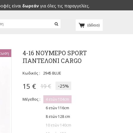
ροφές είναι
δωρεάν
για όλες τις παραγγελίες.
(άδειο)
4-16 ΝΟΥΜΕΡΟ SPORT
τωση
ΠΑΝΤΕΛΟΝΙ CARGO
Κωδικός :
2945 BLUE
15 €
19 €
-25%
Μέγεθος :
4 ετών 104cm
6 ετών 116cm
8 ετών 128 cm
10 ετών 140cm