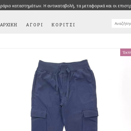
ράριο καταστημάτων. H αντικαταβολή, τα μεταφορικά και οι επιστ
ΑΡΧΙΚΉ
Α Γ Ο Ρ Ι
Κ Ο Ρ Ι Τ Σ Ι
Έκπ