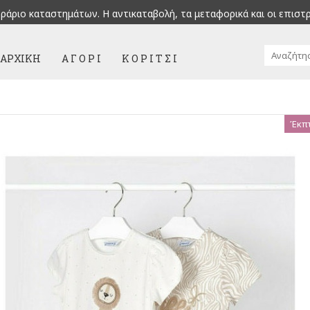
ράριο καταστημάτων. H αντικαταβολή, τα μεταφορικά και οι επιστ
ΑΡΧΙΚΉ
Α Γ Ο Ρ Ι
Κ Ο Ρ Ι Τ Σ Ι
Έκπ