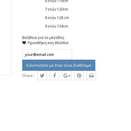
6 ετών 116cm
7 ετών 120cm
8 ετών 128 cm
9 ετών 134cm
Βοήθεια για το μέγεθος
Προσθήκη στη Wishlist
Ειδοποιήστε με όταν είναι διαθέσιμο
Share :