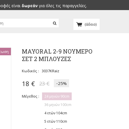
ροφές είναι
δωρεάν
για όλες τις παραγγελίες.
(άδειο)
ΜΑΥΟRAL 2-9 ΝΟΥΜΕΡΟ
τωση
ΣΕΤ 2 ΜΠΛΟΥΖΕΣ
Κωδικός :
3037KRaiz
18 €
23 €
-25%
Μέγεθος :
24 μηνών 90cm
36 μηνών 100cm
4 ετών 104cm
5 ετών 110cm